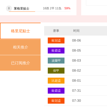
8
莱格里贴士
16
胜
2
平
11
负
59%
7月
6月
5月
格里尼贴士
赛事
时间
1
拉塞尔
0
胜
0
平
0
负
0%
08-06
歐冠盃
相关推介
2
威尔肯斯
0
胜
0
平
0
负
0%
08-05
歐霸盃
08-03
波蘭甲
3
伯德
0
胜
0
平
0
负
0%
已订阅推介
08-02
保甲
4
麦克海尔
0
胜
0
平
0
负
0%
08-01
比超盃
07-31
歐霸盃
07-30
歐冠盃