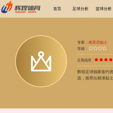
首页
足球分析
篮球分析
专家：
格里尼贴士
等级：
近期战绩：
辉煌足球独家签约
选，推荐出精准贴