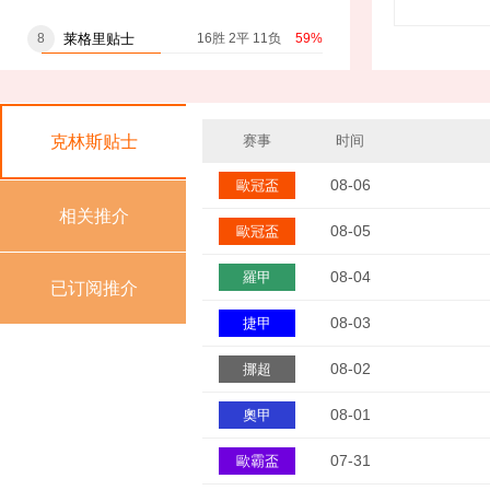
8
莱格里贴士
16
胜
2
平
11
负
59%
7月
6月
5月
克林斯贴士
赛事
时间
1
拉塞尔
0
胜
0
平
0
负
0%
08-06
歐冠盃
相关推介
2
威尔肯斯
0
胜
0
平
0
负
0%
08-05
歐冠盃
08-04
羅甲
3
伯德
0
胜
0
平
0
负
0%
已订阅推介
08-03
捷甲
4
麦克海尔
0
胜
0
平
0
负
0%
08-02
挪超
08-01
奧甲
07-31
歐霸盃