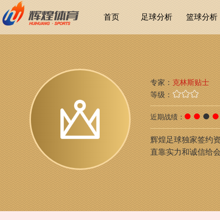
首页
足球分析
篮球分析
专家：
克林斯贴士
等级：
近期战绩：
辉煌足球独家签约
直靠实力和诚信给