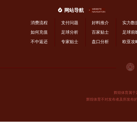
网站导航
消费流程
支付问题
好料推介
实力数
如何充值
足球分析
百家贴士
足球前
不中返还
专家贴士
盘口分析
欧亚攻
辉煌体育属于
辉煌体育不对发布者及所发布