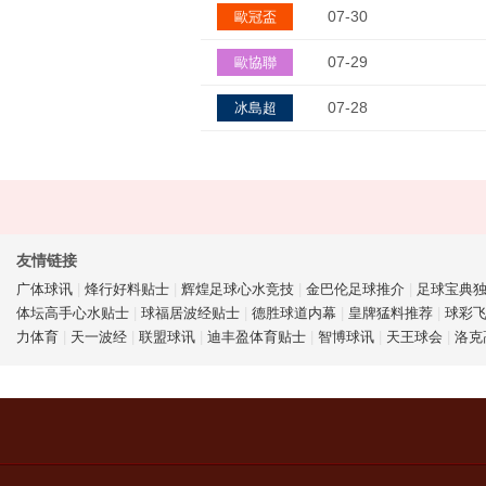
07-30
歐冠盃
07-29
歐協聯
07-28
冰島超
友情链接
广体球讯
|
烽行好料贴士
|
辉煌足球心水竞技
|
金巴伦足球推介
|
足球宝典
体坛高手心水贴士
|
球福居波经贴士
|
德胜球道内幕
|
皇牌猛料推荐
|
球彩
力体育
|
天一波经
|
联盟球讯
|
迪丰盈体育贴士
|
智博球讯
|
天王球会
|
洛克