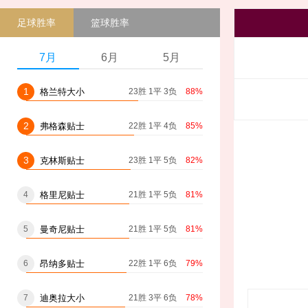
足球胜率
篮球胜率
7月
6月
5月
1
格兰特大小
23
胜
1
平
3
负
88%
2
弗格森贴士
22
胜
1
平
4
负
85%
3
克林斯贴士
23
胜
1
平
5
负
82%
4
格里尼贴士
21
胜
1
平
5
负
81%
5
曼奇尼贴士
21
胜
1
平
5
负
81%
6
昂纳多贴士
22
胜
1
平
6
负
79%
7
迪奥拉大小
21
胜
3
平
6
负
78%