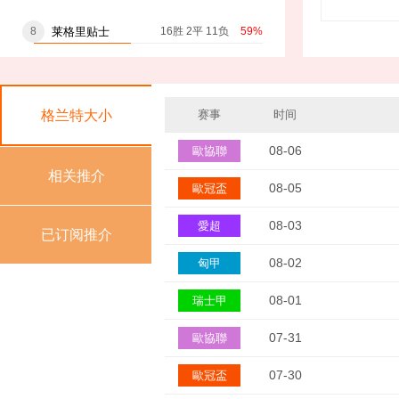
8
莱格里贴士
16
胜
2
平
11
负
59%
7月
6月
5月
格兰特大小
赛事
时间
1
拉塞尔
0
胜
0
平
0
负
0%
08-06
歐協聯
相关推介
2
威尔肯斯
0
胜
0
平
0
负
0%
08-05
歐冠盃
08-03
愛超
3
伯德
0
胜
0
平
0
负
0%
已订阅推介
08-02
匈甲
4
麦克海尔
0
胜
0
平
0
负
0%
08-01
瑞士甲
07-31
歐協聯
07-30
歐冠盃