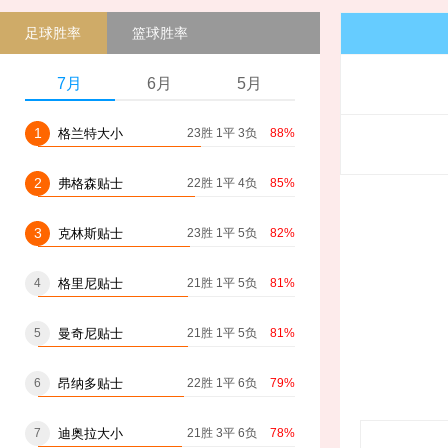
足球胜率
篮球胜率
7月
6月
5月
1
格兰特大小
23
胜
1
平
3
负
88%
2
弗格森贴士
22
胜
1
平
4
负
85%
3
克林斯贴士
23
胜
1
平
5
负
82%
4
格里尼贴士
21
胜
1
平
5
负
81%
5
曼奇尼贴士
21
胜
1
平
5
负
81%
6
昂纳多贴士
22
胜
1
平
6
负
79%
7
迪奥拉大小
21
胜
3
平
6
负
78%