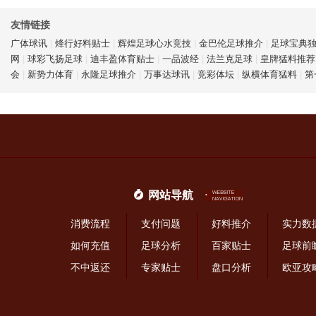
友情链接
广体球讯
|
烽行好料贴士
|
辉煌足球心水竞技
|
金巴伦足球推介
|
足球宝典
网
|
球彩飞扬足球
|
迪丰盈体育贴士
|
一品波经
|
法兰克足球
|
皇牌猛料推荐
会
|
新势力体育
|
永隆足球推介
|
万事达球讯
|
竞彩体坛
|
纵横体育猛料
|
第
网站导航
消费流程
支付问题
好料推介
实力数
如何充值
足球分析
百家贴士
足球前
不中返还
专家贴士
盘口分析
欧亚攻