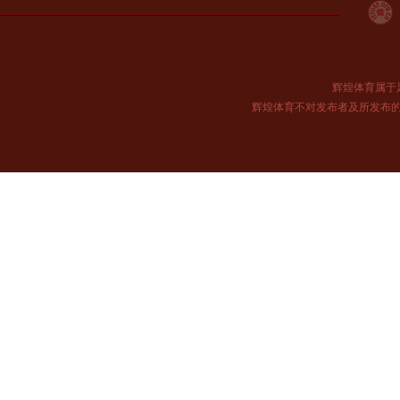
辉煌体育属于
辉煌体育不对发布者及所发布