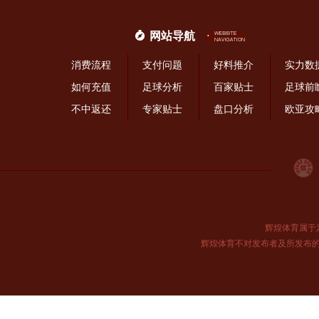
网站导航
消费流程
支付问题
好料推介
实力数
如何充值
足球分析
百家贴士
足球前
不中返还
专家贴士
盘口分析
欧亚攻
辉煌体育属于
辉煌体育不对发布者及所发布