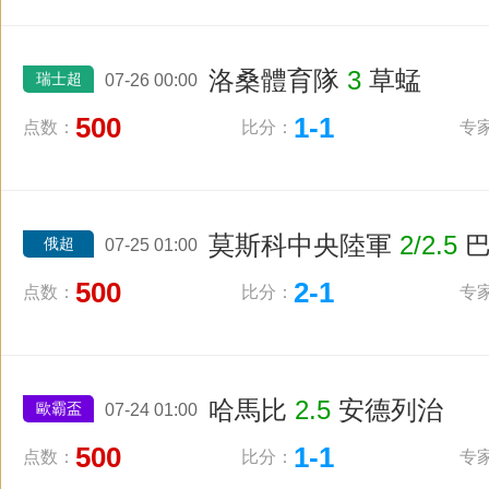
洛桑體育隊
3
草蜢
瑞士超
07-26 00:00
500
1-1
点数：
比分：
专
莫斯科中央陸軍
2/2.5
巴
俄超
07-25 01:00
500
2-1
点数：
比分：
专
哈馬比
2.5
安德列治
歐霸盃
07-24 01:00
500
1-1
点数：
比分：
专