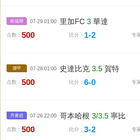
里加FC
3
華達
歐協聯
07-29 01:00
500
1-2
点数：
比分：
专
史達比克
3.5
賀特
挪甲
07-28 01:00
500
6-0
点数：
比分：
专
哥本哈根
3/3.5
寧比
丹麥超
07-26 22:00
500
3-2
点数：
比分：
专