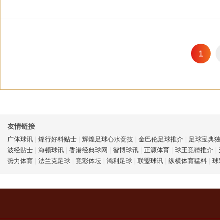
1
友情链接
广体球讯
|
烽行好料贴士
|
辉煌足球心水竞技
|
金巴伦足球推介
|
足球宝典
波经贴士
|
海顿球讯
|
香港经典球网
|
智博球讯
|
正源体育
|
球王竞猜推介
|
势力体育
|
法兰克足球
|
竞彩体坛
|
鸿利足球
|
联盟球讯
|
纵横体育猛料
|
球