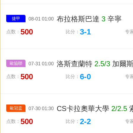
布拉格斯巴達
3
辛寧
捷甲
08-01 01:00
500
3-1
点数：
比分：
专
洛斯查蘭特
2.5/3
加爾
歐協聯
07-31 01:00
500
6-0
点数：
比分：
专
CS卡拉奧華大學
2/2.5
歐冠盃
07-30 01:30
500
2-2
点数：
比分：
专